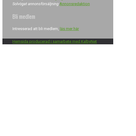
Solvögat annonsförsäljning
Annonsredaktion
Bli medlem
Intresserad att bli medlem,
läs mer här
Hemsida producerad i samarbete med KalbyNet