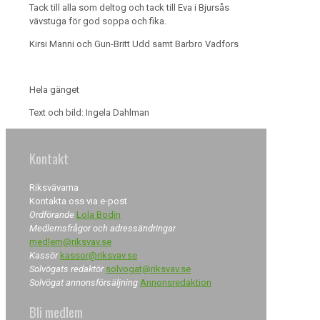
Tack till alla som deltog och tack till Eva i Bjursås
vävstuga för god soppa och fika.
Kirsi Manni och Gun-Britt Udd samt Barbro Vadfors
Hela gänget
Text och bild: Ingela Dahlman
Kontakt
Riksvävarna
Kontakta oss via e-post
Ordförande
Lola Bodin
Medlemsfrågor och adressändringar
medlem@riksvav.se
Kassör
kassor@riksvav.se
Solvögats redaktör
solvogat@riksvav.se
Solvögat annonsförsäljning
Annonsredaktion
Bli medlem