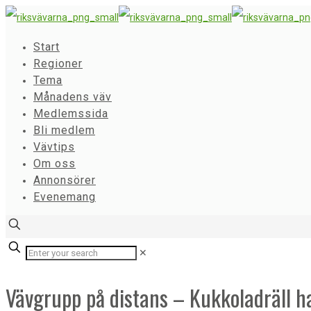
Start
Regioner
Tema
Månadens väv
Medlemssida
Bli medlem
Vävtips
Om oss
Annonsörer
Evenemang
✕
Vävgrupp på distans – Kukkoladräll har