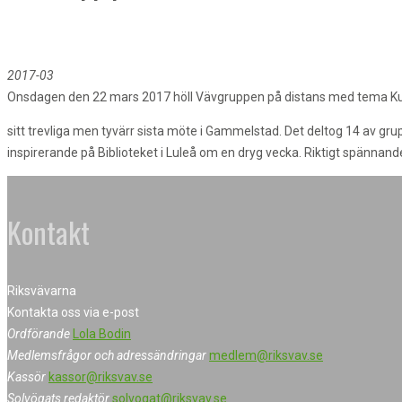
2017-03
Onsdagen den 22 mars 2017 höll Vävgruppen på distans med tema Ku
sitt trevliga men tyvärr sista möte i Gammelstad. Det deltog 14 av gr
inspirerande på Biblioteket i Luleå om en dryg vecka. Riktigt spännand
Kontakt
Riksvävarna
Kontakta oss via e-post
Ordförande
Lola Bodin
Medlemsfrågor och adressändringar
medlem@riksvav.se
Kassör
kassor@riksvav.se
Solvögats redaktör
solvogat@riksvav.se