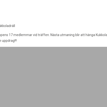
kkoladräll
uppens 17 medlemmar vid träffen. Nästa utmaning blir att hänga Kukkola
e uppdrag!!!