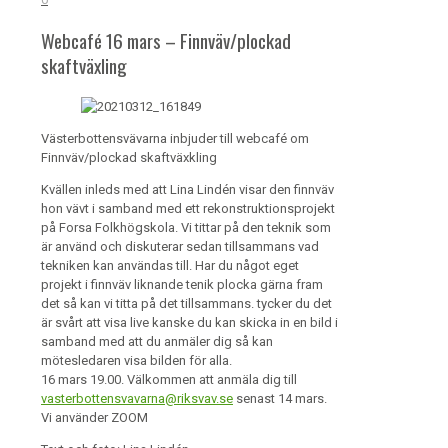
Webcafé 16 mars – Finnväv/plockad
skaftväxling
Västerbottensvävarna inbjuder till webcafé om
Finnväv/plockad skaftväxkling
Kvällen inleds med att Lina Lindén visar den finnväv
hon vävt i samband med ett rekonstruktionsprojekt
på Forsa Folkhögskola. Vi tittar på den teknik som
är använd och diskuterar sedan tillsammans vad
tekniken kan användas till. Har du något eget
projekt i finnväv liknande tenik plocka gärna fram
det så kan vi titta på det tillsammans. tycker du det
är svårt att visa live kanske du kan skicka in en bild i
samband med att du anmäler dig så kan
mötesledaren visa bilden för alla.
16 mars 19.00. Välkommen att anmäla dig till
vasterbottensvavarna@riksvav.se
senast 14 mars.
Vi använder ZOOM