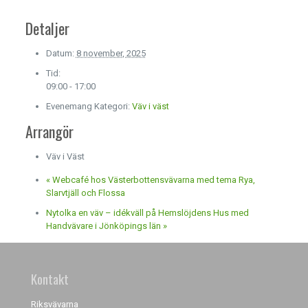
Detaljer
Datum:
8 november, 2025
Tid:
09:00 - 17:00
Evenemang Kategori:
Väv i väst
Arrangör
Väv i Väst
«
Webcafé hos Västerbottensvävarna med tema Rya,
Slarvtjäll och Flossa
Nytolka en väv – idékväll på Hemslöjdens Hus med
Handvävare i Jönköpings län
»
Kontakt
Riksvävarna