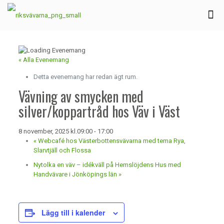
« Alla Evenemang
Detta evenemang har redan ägt rum.
Vävning av smycken med
silver/koppartråd hos Väv i Väst
8 november, 2025 kl.09:00
-
17:00
«
Webcafé hos Västerbottensvävarna med tema Rya,
Slarvtjäll och Flossa
Nytolka en väv – idékväll på Hemslöjdens Hus med
Handvävare i Jönköpings län
»
Lägg till i kalender