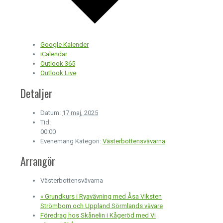
Google Kalender
iCalendar
Outlook 365
Outlook Live
Detaljer
Datum:
17 maj, 2025
Tid:
00:00
Evenemang Kategori:
Västerbottensvävarna
Arrangör
Västerbottensvävarna
«
Grundkurs i Ryavävning med Åsa Viksten
Strömbom och Uppland Sörmlands vävare
Föredrag hos Skånelin i Kågeröd med Vi