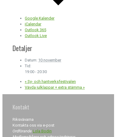
Google Kalender
iCalendar
Outlook 365
Outlook Live
Detaljer
Datum:
10 november
Tid:
19:00 - 20:30
«
Sy- och hantverksfestivalen
Vävda julklappar + extra stämma
»
Kontakt
Riksvävarna
Kontakta oss via e-post
Ordförande
Lola Bodin
Medlemsfrågor och adressändringar