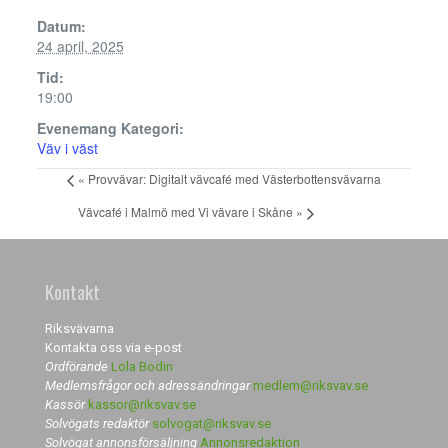
Datum:
24 april, 2025
Tid:
19:00
Evenemang Kategori:
Väv i väst
«
Provvävar: Digitalt vävcafé med Västerbottensvävarna
Vävcafé i Malmö med Vi vävare i Skåne
»
Kontakt
Riksvävarna
Kontakta oss via e-post
Ordförande
Lola Bodin
Medlemsfrågor och adressändringar
medlem@riksvav.se
Kassör
kassor@riksvav.se
Solvögats redaktör
solvogat@riksvav.se
Solvögat annonsförsäljning
Annonsredaktion