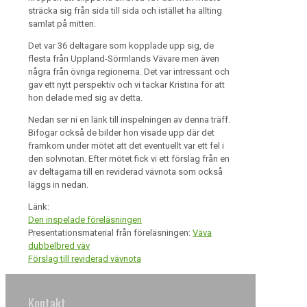
sträcka sig från sida till sida och istället ha allting
samlat på mitten.
Det var 36 deltagare som kopplade upp sig, de
flesta från Uppland-Sörmlands Vävare men även
några från övriga regionerna. Det var intressant och
gav ett nytt perspektiv och vi tackar Kristina för att
hon delade med sig av detta.
Nedan ser ni en länk till inspelningen av denna träff.
Bifogar också de bilder hon visade upp där det
framkom under mötet att det eventuellt var ett fel i
den solvnotan. Efter mötet fick vi ett förslag från en
av deltagarna till en reviderad vävnota som också
läggs in nedan.
Länk:
Den inspelade föreläsningen
Presentationsmaterial från föreläsningen:
Väva
dubbelbred väv
Förslag till reviderad vävnota
Kontakt