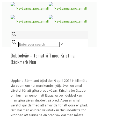
✕
Dubbelväv – tematräff med Kristina
Bäckmark Neu
Uppland-Sörmland bjöd den 9 april 2024 in till möte
via zoom om hur man kunde nyttja även en smal
vävstol för att göra breda vävar.
Kristina berättade
om hur man genom att lägga varpen dubbel kan
man göra väven dubbelt så bred. Även en smal
vävstol går därmed att använda för att göra en pläd.
Och har man en bred vävstol kan det underlätta för
kroppen att slippa ha en bred väv där man måste