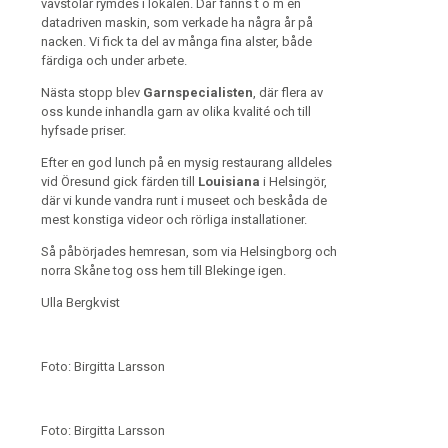
vävstolar rymdes i lokalen. Där fanns t o m en
datadriven maskin, som verkade ha några år på
nacken. Vi fick ta del av många fina alster, både
färdiga och under arbete.
Nästa stopp blev
Garnspecialisten
, där flera av
oss kunde inhandla garn av olika kvalité och till
hyfsade priser.
Efter en god lunch på en mysig restaurang alldeles
vid Öresund gick färden till
Louisiana
i Helsingör,
där vi kunde vandra runt i museet och beskåda de
mest konstiga videor och rörliga installationer.
Så påbörjades hemresan, som via Helsingborg och
norra Skåne tog oss hem till Blekinge igen.
Ulla Bergkvist
Foto: Birgitta Larsson
Foto: Birgitta Larsson