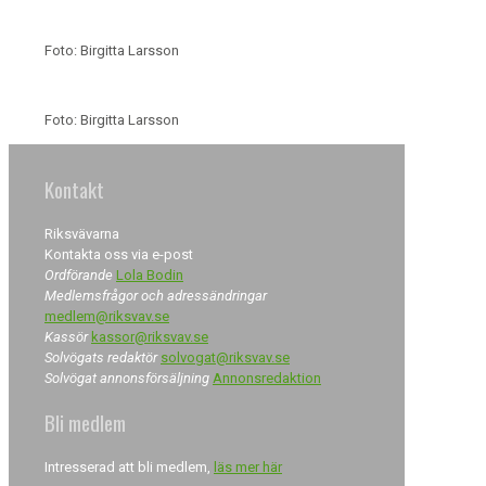
Foto: Birgitta Larsson
Foto: Birgitta Larsson
Kontakt
Riksvävarna
Kontakta oss via e-post
Ordförande
Lola Bodin
Medlemsfrågor och adressändringar
medlem@riksvav.se
Kassör
kassor@riksvav.se
Solvögats redaktör
solvogat@riksvav.se
Solvögat annonsförsäljning
Annonsredaktion
Bli medlem
Intresserad att bli medlem,
läs mer här