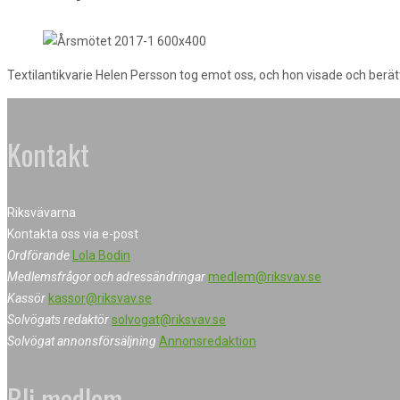
Textilantikvarie Helen Persson
tog emot oss, och hon visade och berät
Kontakt
Riksvävarna
Kontakta oss via e-post
Ordförande
Lola Bodin
Medlemsfrågor och adressändringar
medlem@riksvav.se
Kassör
kassor@riksvav.se
Solvögats redaktör
solvogat@riksvav.se
Solvögat annonsförsäljning
Annonsredaktion
Bli medlem