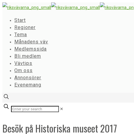
Start
Regioner
Tema
Månadens väv
Medlemssida
Bli medlem
Vävtips
Om oss
Annonsörer
Evenemang
✕
Besök på Historiska museet 2017