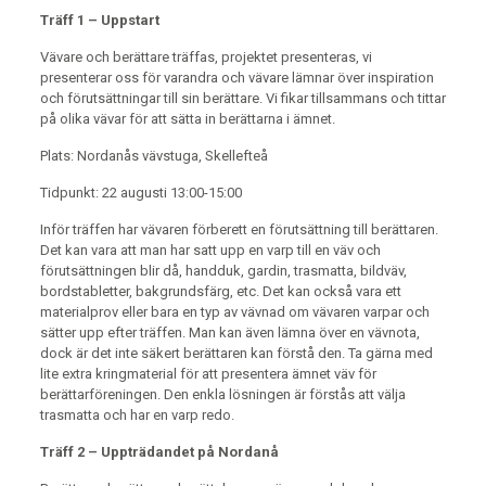
Träff 1 – Uppstart
Vävare och berättare träffas, projektet presenteras, vi
presenterar oss för varandra och vävare lämnar över inspiration
och förutsättningar till sin berättare. Vi fikar tillsammans och tittar
på olika vävar för att sätta in berättarna i ämnet.
Plats: Nordanås vävstuga, Skellefteå
Tidpunkt: 22 augusti 13:00-15:00
Inför träffen har vävaren förberett en förutsättning till berättaren.
Det kan vara att man har satt upp en varp till en väv och
förutsättningen blir då, handduk, gardin, trasmatta, bildväv,
bordstabletter, bakgrundsfärg, etc. Det kan också vara ett
materialprov eller bara en typ av vävnad om vävaren varpar och
sätter upp efter träffen. Man kan även lämna över en vävnota,
dock är det inte säkert berättaren kan förstå den. Ta gärna med
lite extra kringmaterial för att presentera ämnet väv för
berättarföreningen. Den enkla lösningen är förstås att välja
trasmatta och har en varp redo.
Träff 2 – Uppträdandet på Nordanå