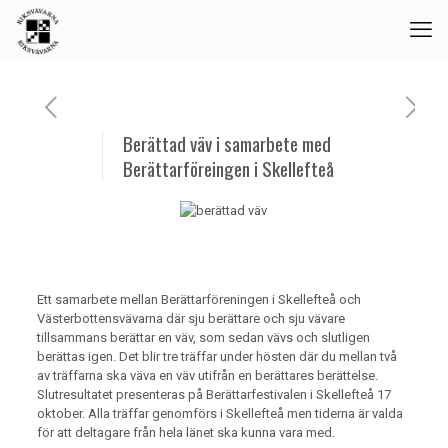
Berättad väv i samarbete med
Berättarföreingen i Skellefteå
Ett samarbete mellan Berättarföreningen i Skellefteå och
Västerbottensvävarna där sju berättare och sju vävare
tillsammans berättar en väv, som sedan vävs och slutligen
berättas igen. Det blir tre träffar under hösten där du mellan två
av träffarna ska väva en väv utifrån en berättares berättelse.
Slutresultatet presenteras på Berättarfestivalen i Skellefteå 17
oktober. Alla träffar genomförs i Skellefteå men tiderna är valda
för att deltagare från hela länet ska kunna vara med.