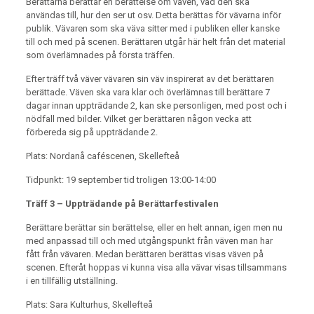
Berättarna berättar en berättelse om väven, vad den ska
användas till, hur den ser ut osv. Detta berättas för vävarna inför
publik. Vävaren som ska väva sitter med i publiken eller kanske
till och med på scenen. Berättaren utgår här helt från det material
som överlämnades på första träffen.
Efter träff två väver vävaren sin väv inspirerat av det berättaren
berättade. Väven ska vara klar och överlämnas till berättare 7
dagar innan uppträdande 2, kan ske personligen, med post och i
nödfall med bilder. Vilket ger berättaren någon vecka att
förbereda sig på uppträdande 2.
Plats: Nordanå caféscenen, Skellefteå
Tidpunkt: 19 september tid troligen 13:00-14:00
Träff 3 – Uppträdande på Berättarfestivalen
Berättare berättar sin berättelse, eller en helt annan, igen men nu
med anpassad till och med utgångspunkt från väven man har
fått från vävaren. Medan berättaren berättas visas väven på
scenen. Efteråt hoppas vi kunna visa alla vävar visas tillsammans
i en tillfällig utställning.
Plats: Sara Kulturhus, Skellefteå