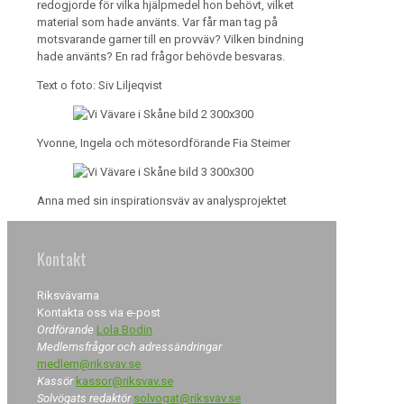
redogjorde för vilka hjälpmedel hon behövt, vilket
material som hade använts. Var får man tag på
motsvarande garner till en provväv? Vilken bindning
hade använts? En rad frågor behövde besvaras.
Text o foto: Siv Liljeqvist
Yvonne, Ingela och mötesordförande Fia Steimer
Anna med sin inspirationsväv av analysprojektet
Kontakt
Riksvävarna
Kontakta oss via e-post
Ordförande
Lola Bodin
Medlemsfrågor och adressändringar
medlem@riksvav.se
Kassör
kassor@riksvav.se
Solvögats redaktör
solvogat@riksvav.se