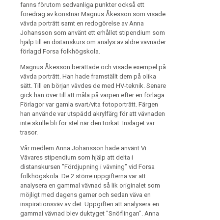
fanns förutom sedvanliga punkter också ett
föredrag av konstnär Magnus Åkesson som visade
vävda porträtt samt en redogörelse av Anna
Johansson som använt ett erhållet stipendium som
hjälp till en distanskurs om analys av äldre vävnader
förlagd Forsa folkhögskola.
Magnus Åkesson berättade och visade exempel på
vävda porträtt. Han hade framställt dem på olika
sätt. Till en början vävdes de med HV-teknik. Senare
gick han över till att måla på varpen efter en förlaga.
Förlagor var gamla svart/vita fotoporträtt. Färgen
han använde var utspädd akrylfärg för att vävnaden
inte skulle bli för stel när den torkat. Inslaget var
trasor.
Vår medlem Anna Johansson hade använt Vi
Vävares stipendium som hjälp att delta i
distanskursen ”Fördjupning i vävning” vid Forsa
folkhögskola. De 2 större uppgifterna var att
analysera en gammal vävnad så lik originalet som
möjligt med dagens garner och sedan väva en
inspirationsväv av det. Uppgiften att analysera en
gammal vävnad blev duktyget ”Snöflingan”. Anna