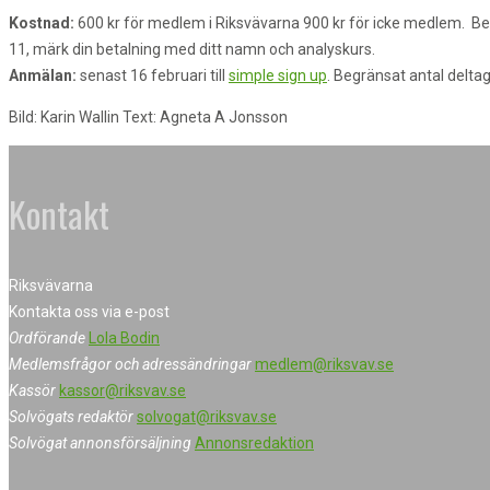
Kostnad:
600 kr för medlem i Riksvävarna 900 kr för icke medlem. Be
11, märk din betalning med ditt namn och analyskurs.
Anmälan:
senast 16 februari till
simple sign up
. Begränsat antal deltag
Bild: Karin Wallin Text: Agneta A Jonsson
Kontakt
Riksvävarna
Kontakta oss via e-post
Ordförande
Lola Bodin
Medlemsfrågor och adressändringar
medlem@riksvav.se
Kassör
kassor@riksvav.se
Solvögats redaktör
solvogat@riksvav.se
Solvögat annonsförsäljning
Annonsredaktion