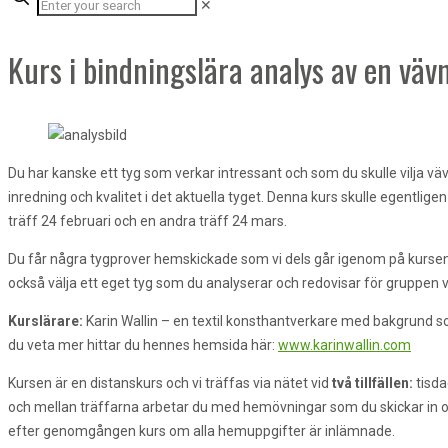
✕
Kurs i bindningslära analys av en väv
Du har kanske ett tyg som verkar intressant och som du skulle vilja v
inredning och kvalitet i det aktuella tyget. Denna kurs skulle egentlig
träff 24 februari och en andra träff 24 mars.
Du får några tygprover hemskickade som vi dels går igenom på kurs
också välja ett eget tyg som du analyserar och redovisar för gruppen vi
Kurslärare:
Karin Wallin – en textil konsthantverkare med bakgrund so
du veta mer hittar du hennes hemsida här:
www.karinwallin.com
Kursen är en distanskurs och vi träffas via nätet vid
två tillfällen:
tisda
och mellan träffarna arbetar du med hemövningar som du skickar in oc
efter genomgången kurs om alla hemuppgifter är inlämnade.