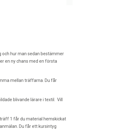
t tyg och hur man sedan bestämmer
mmer en ny chans med en första
mma mellan träffarna. Du får
de blivande lärare i textil. Vill
 träff 1 får du material hemskickat
anmälan. Du får ett kursintyg