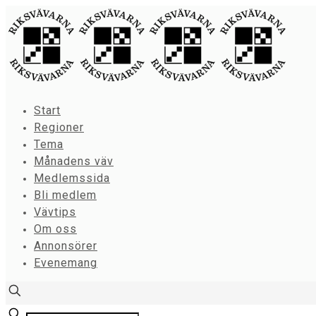
Start
Regioner
Tema
Månadens väv
Medlemssida
Bli medlem
Vävtips
Om oss
Annonsörer
Evenemang