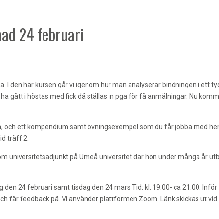
nad 24 februari
äva. I den här kursen går vi igenom hur man analyserar bindningen i et
en ha gått i höstas med fick då ställas in pga för få anmälningar. Nu ko
en, och ett kompendium samt övningsexempel som du får jobba med he
d träff 2.
m universitetsadjunkt på Umeå universitet där hon under många år utbilda
g den 24 februari samt tisdag den 24 mars Tid: kl. 19.00- ca 21.00. Inför
h får feedback på. Vi använder plattformen Zoom. Länk skickas ut vid 