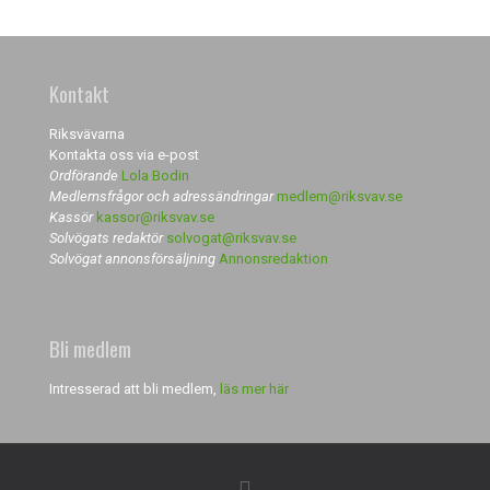
Kontakt
Riksvävarna
Kontakta oss via e-post
Ordförande
Lola Bodin
Medlemsfrågor och adressändringar
medlem@riksvav.se
Kassör
kassor@riksvav.se
Solvögats redaktör
solvogat@riksvav.se
Solvögat annonsförsäljning
Annonsredaktion
Bli medlem
Intresserad att bli medlem,
läs mer här