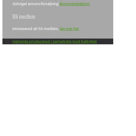
Solvögat annonsförsäljning
Annonsredaktion
Bli medlem
Intresserad att bli medlem,
läs mer här
Hemsida producerad i samarbete med KalbyNet