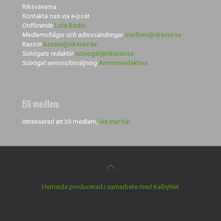
Riksvävarna
Kontakta oss via e-post
Ordförande
Lola Bodin
Medlemsfrågor och adressändringar
medlem@riksvav.se
Kassör
kassor@riksvav.se
Solvögats redaktör
solvogat@riksvav.se
Solvögat annonsförsäljning
Annonsredaktion
Bli medlem
Intresserad att bli medlem,
läs mer här
Hemsida producerad i samarbete med KalbyNet