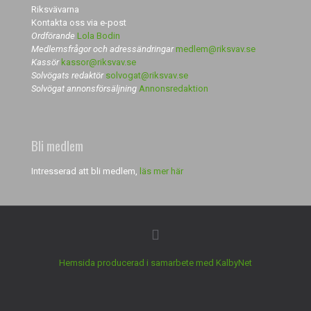
Riksvävarna
Kontakta oss via e-post
Ordförande
Lola Bodin
Medlemsfrågor och adressändringar
medlem@riksvav.se
Kassör
kassor@riksvav.se
Solvögats redaktör
solvogat@riksvav.se
Solvögat annonsförsäljning
Annonsredaktion
Bli medlem
Intresserad att bli medlem,
läs mer här
Hemsida producerad i samarbete med KalbyNet